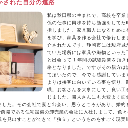
かされた自分の進路
私は秋田県の生まれで、高校を卒業
係の仕事に興味を持ち勉強をしてた
指しました。家具職人になるために
を学び、家具を作る会社で修行しま
介されたんです。静岡市には駿府城
ていた場所には家具や織物といった
と出会って 1 年間の試験期間を頂
格となりました。ですがその親方は
て頂いたので、今でも感謝していま
よりは接客に向いている事を悟り、
職。お客さんを大事にして、良い工
じました。職人さんにも大変よく面
ました。その会社で妻と出会い、思うところがあり、婚約
で前職である住宅設備の卸売業の会社に入社しまして、色々
観を見出すことができて「独立」というものをすごく現実