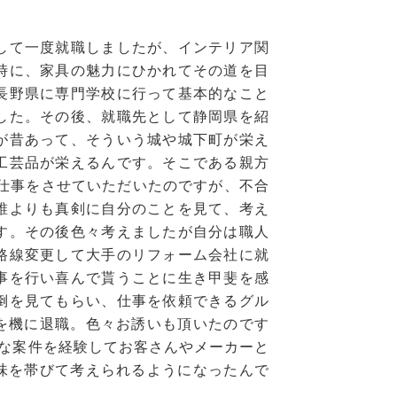
して一度就職しましたが、インテリア関
時に、家具の魅力にひかれてその道を目
長野県に専門学校に行って基本的なこと
した。その後、就職先として静岡県を紹
が昔あって、そういう城や城下町が栄え
工芸品が栄えるんです。そこである親方
き仕事をさせていただいたのですが、不合
誰よりも真剣に自分のことを見て、考え
す。その後色々考えましたが自分は職人
路線変更して大手のリフォーム会社に就
事を行い喜んで貰うことに生き甲斐を感
倒を見てもらい、仕事を依頼できるグル
を機に退職。色々お誘いも頂いたのです
な案件を経験してお客さんやメーカーと
味を帯びて考えられるようになったんで