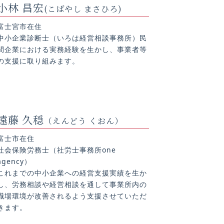
小林 昌宏
(こばやし まさひろ)
富士宮市在住
中小企業診断士（いろは経営相談事務所）民
間企業における実務経験を生かし、事業者等
の支援に取り組みます。
遠藤 久穏
（えんどう くおん）
富士市在住
社会保険労務士（社労士事務所one
agency）
これまでの中小企業への経営支援実績を生か
し、労務相談や経営相談を通して事業所内の
職場環境が改善されるよう支援させていただ
きます。