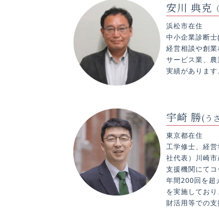
安川 典克
浜松市在住
中小企業診断士
経営相談や創業
サービス業、農
実績があります
宇崎 勝
(う
東京都在住
工学修士、経営
社代表）川崎市
支援機関にてコ
年間200回を
を実施しており
財活用等での支