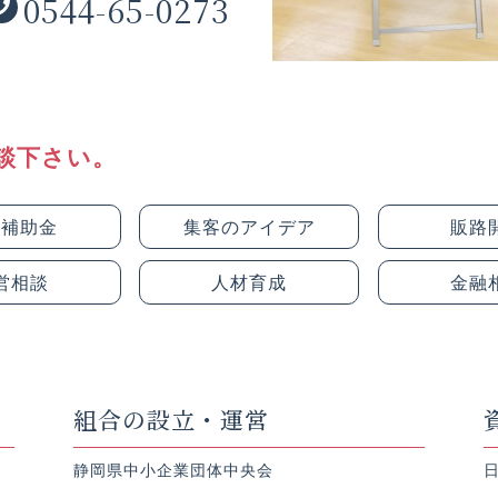
0544-65-0273
談下さい。
種補助金
集客のアイデア
販路
営相談
人材育成
金融
組合の設立・運営
静岡県中小企業団体中央会