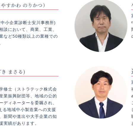
（やすかわ のりかつ）
(中小企業診断士安川事務所)
相談において、商業、工業、
業など50種類以上の業種での
。
ざき まさる)
学修士（ストラテック株式会
産業振興財団等、地域の公的
ーディネーターを委嘱され、
超える地域中小製造業への支援
、新聞や進出や大手企業の知
援実績があります。